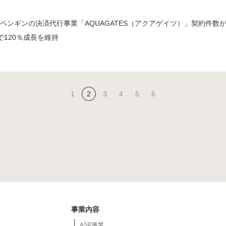
ペンギンの決済代行事業「AQUAGATES（アクアゲイツ）」契約件数が
で120％成長を維持
1
2
3
4
5
6
事業内容
ASP事業